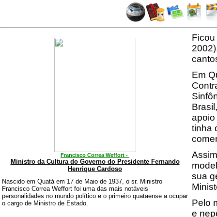
Ficou
2002).
canto
Em Qu
Contra
Sinfô
Brasi
apoio 
tinha 
comen
Assim 
Francisco Correa Weffort -
Ministro da Cultura do Governo do Presidente Fernando
modelo
Henrique Cardoso
sua g
Nascido em Quatá em 17 de Maio de 1937, o sr. Ministro
Minist
Francisco Correa Weffort foi uma das mais notáveis
personalidades no mundo político e o primeiro quataense a ocupar
Pelo 
o cargo de Ministro de Estado.
e nep